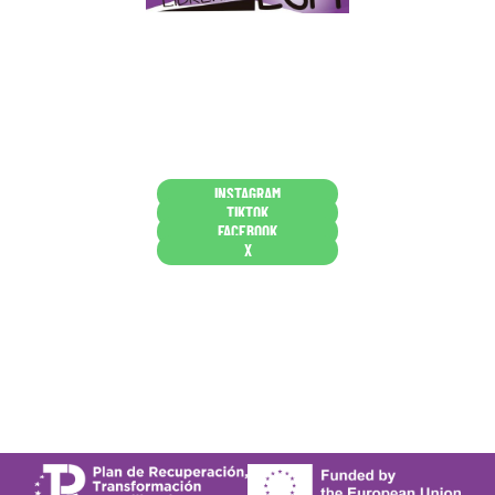
Papelería – Librería ubicada en Jaén
. La mayoría de
nuestros clientes dicen que somos muy «apañaos»
(Agradables).
PD. Lo dejamos dicho por si te sirve como referencia
y decides confiar en nosotros. Todo sea ayudarte.
Conócenos en persona
INSTAGRAM
TIKTOK
FACEBOOK
X
Están aquí porque tienen que estar
Mi cuenta
Condiciones de venta
Política de privacidad
Cookies