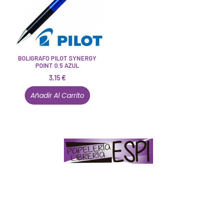
BOLIGRAFO PILOT SYNERGY
POINT 0.5 AZUL
3,15
€
Añadir Al Carrito
Papelería – Librería ubicada en Jaén
. La mayoría de
nuestros clientes dicen que somos muy «apañaos»
(Agradables).
PD. Lo dejamos dicho por si te sirve como referencia
y decides confiar en nosotros. Todo sea ayudarte.