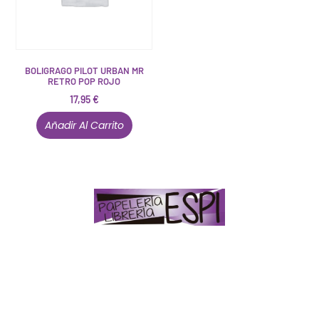
BOLIGRAGO PILOT URBAN MR
RETRO POP ROJO
17,95
€
Añadir Al Carrito
Papelería – Librería ubicada en Jaén
. La mayoría de
nuestros clientes dicen que somos muy «apañaos»
(Agradables).
PD. Lo dejamos dicho por si te sirve como referencia
y decides confiar en nosotros. Todo sea ayudarte.