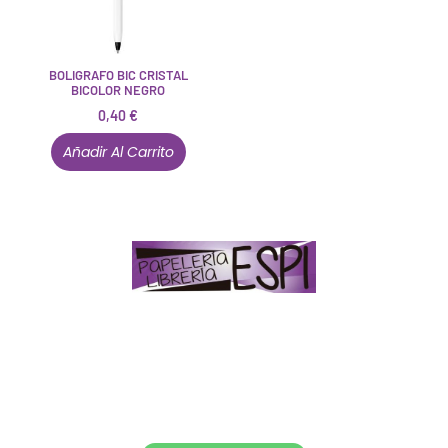
BOLIGRAFO BIC CRISTAL
BICOLOR NEGRO
0,40
€
Añadir Al Carrito
Papelería – Librería ubicada en Jaén
. La mayoría de
nuestros clientes dicen que somos muy «apañaos»
(Agradables).
PD. Lo dejamos dicho por si te sirve como referencia
y decides confiar en nosotros. Todo sea ayudarte.
Conócenos en persona