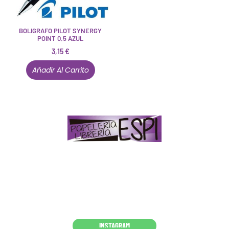
BOLIGRAFO PILOT SYNERGY
POINT 0.5 AZUL
3,15
€
Añadir Al Carrito
Papelería – Librería ubicada en Jaén
. La mayoría de
nuestros clientes dicen que somos muy «apañaos»
(Agradables).
PD. Lo dejamos dicho por si te sirve como referencia
y decides confiar en nosotros. Todo sea ayudarte.
Conócenos en persona
INSTAGRAM