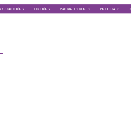
 Y JUGUETERÍA
LIBRERÍA
MATERIAL ESCOLAR
PAPELERIA
C