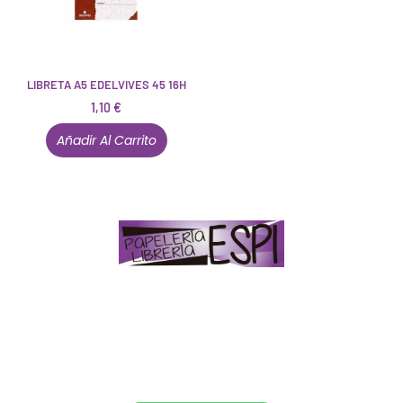
LIBRETA A5 EDELVIVES 45 16H
1,10
€
Añadir Al Carrito
Papelería – Librería ubicada en Jaén
. La mayoría de
nuestros clientes dicen que somos muy «apañaos»
(Agradables).
PD. Lo dejamos dicho por si te sirve como referencia
y decides confiar en nosotros. Todo sea ayudarte.
Conócenos en persona