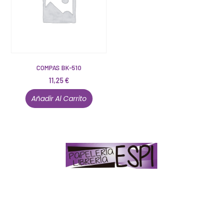
COMPAS BK-510
11,25
€
Añadir Al Carrito
Papelería – Librería ubicada en Jaén
. La mayoría de
nuestros clientes dicen que somos muy «apañaos»
(Agradables).
PD. Lo dejamos dicho por si te sirve como referencia
y decides confiar en nosotros. Todo sea ayudarte.