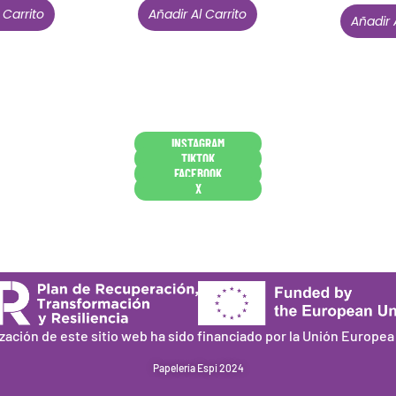
 Carrito
Añadir Al Carrito
Añadir 
Conócenos en persona
INSTAGRAM
TIKTOK
FACEBOOK
X
ización de este sitio web ha sido financiado por la Unión Europe
Papelería Espi 2024