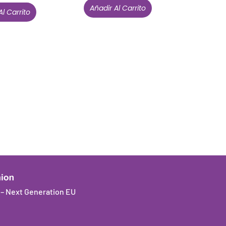
Añadir Al Carrito
Al Carrito
Están aquí porque tienen que estar
Mi cuenta
Condiciones de venta
Política de privacidad
Cookies
a – Next Generation EU