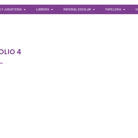
 Y JUGUETERÍA
LIBRERÍA
MATERIAL ESCOLAR
PAPELERIA
C
OLIO 4