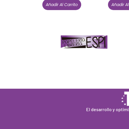
Añadir Al Carrito
Añadir Al
Papelería – Librería ubicada en Jaén
. La
mayoría de nuestros clientes dicen que
somos muy «apañaos» (Agradables).
PD. Lo dejamos dicho por si te sirve como
referencia y decides confiar en nosotros.
Todo sea ayudarte.
El desarrollo y optim