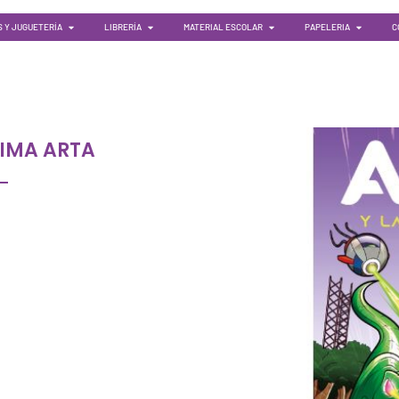
 Y JUGUETERÍA
LIBRERÍA
MATERIAL ESCOLAR
PAPELERIA
C
XIMA ARTA