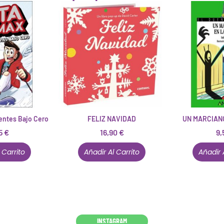
gentes Bajo Cero
FELIZ NAVIDAD
UN MARCIAN
95
€
16,90
€
9,
 Carrito
Añadir Al Carrito
Añadir 
Conócenos en persona
INSTAGRAM