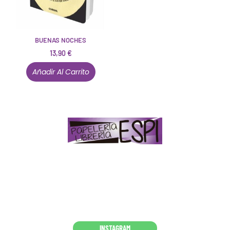
BUENAS NOCHES
13,90
€
Añadir Al Carrito
Papelería – Librería ubicada en Jaén
. La mayoría de
nuestros clientes dicen que somos muy «apañaos»
(Agradables).
PD. Lo dejamos dicho por si te sirve como referencia
y decides confiar en nosotros. Todo sea ayudarte.
Conócenos en persona
INSTAGRAM