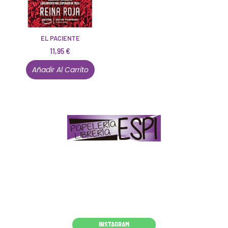
EL PACIENTE
11,95
€
Añadir Al Carrito
Papelería – Librería ubicada en Jaén
. La mayoría de
nuestros clientes dicen que somos muy «apañaos»
(Agradables).
PD. Lo dejamos dicho por si te sirve como referencia
y decides confiar en nosotros. Todo sea ayudarte.
Conócenos en persona
INSTAGRAM