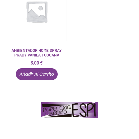
AMBIENTADOR HOME SPRAY
PRADY VANILA TOSCANA
3,00
€
Añadir Al Carrito
Papelería – Librería ubicada en Jaén
. La mayoría de
nuestros clientes dicen que somos muy «apañaos»
(Agradables).
PD. Lo dejamos dicho por si te sirve como referencia