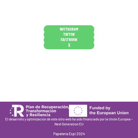
y decides confiar en nosotros. Todo sea ayudarte.
Conócenos en persona
INSTAGRAM
TIKTOK
FACEBOOK
X
Están aquí porque tienen que estar
Mi cuenta
Condiciones de venta
Política de privacidad
Cookies
El desarrollo y optimización de este sitio web ha sido financiado por la Unión Europea –
Next Generation EU
Papelería Espi 2024