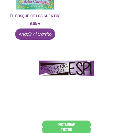
EL BOSQUE DE LOS CUENTOS
9,95
€
Añadir Al Carrito
Papelería – Librería ubicada en Jaén
. La mayoría de
nuestros clientes dicen que somos muy «apañaos»
(Agradables).
PD. Lo dejamos dicho por si te sirve como referencia
y decides confiar en nosotros. Todo sea ayudarte.
Conócenos en persona
INSTAGRAM
TIKTOK