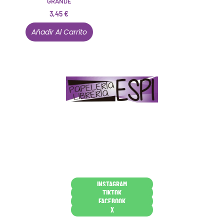
GRANDE
3,45
€
Añadir Al Carrito
Papelería – Librería ubicada en Jaén
. La mayoría de
nuestros clientes dicen que somos muy «apañaos»
(Agradables).
PD. Lo dejamos dicho por si te sirve como referencia
y decides confiar en nosotros. Todo sea ayudarte.
Conócenos en persona
INSTAGRAM
TIKTOK
FACEBOOK
X