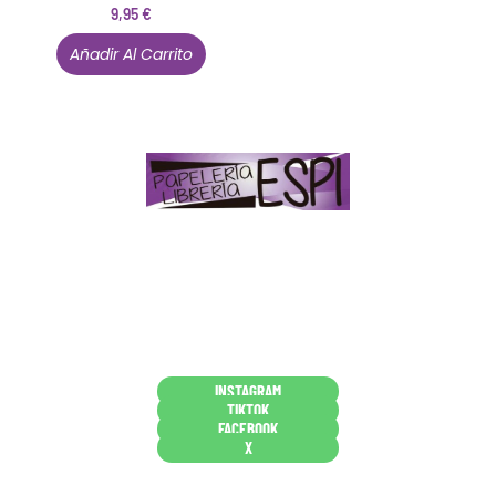
9,95
€
Añadir Al Carrito
Papelería – Librería ubicada en Jaén
. La mayoría de
nuestros clientes dicen que somos muy «apañaos»
(Agradables).
PD. Lo dejamos dicho por si te sirve como referencia
y decides confiar en nosotros. Todo sea ayudarte.
Conócenos en persona
INSTAGRAM
TIKTOK
FACEBOOK
X