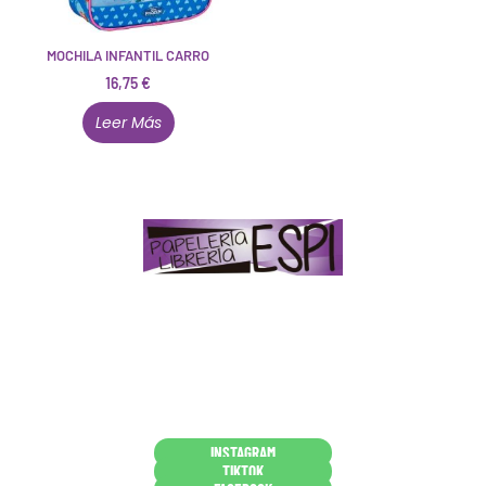
MOCHILA INFANTIL CARRO
16,75
€
Leer Más
Papelería – Librería ubicada en Jaén
. La mayoría de
nuestros clientes dicen que somos muy «apañaos»
(Agradables).
PD. Lo dejamos dicho por si te sirve como referencia
y decides confiar en nosotros. Todo sea ayudarte.
Conócenos en persona
INSTAGRAM
TIKTOK