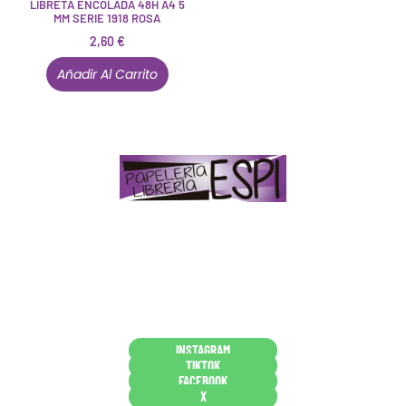
LIBRETA ENCOLADA 48H A4 5
MM SERIE 1918 ROSA
2,60
€
Añadir Al Carrito
Papelería – Librería ubicada en Jaén
. La mayoría de
nuestros clientes dicen que somos muy «apañaos»
(Agradables).
PD. Lo dejamos dicho por si te sirve como referencia
y decides confiar en nosotros. Todo sea ayudarte.
Conócenos en persona
INSTAGRAM
TIKTOK
FACEBOOK
X