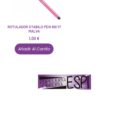
ROTULADOR STABILO PEN 68/17
MALVA
1,00
€
Añadir Al Carrito
Papelería – Librería ubicada en Jaén
. La mayoría de
nuestros clientes dicen que somos muy «apañaos»
(Agradables).
PD. Lo dejamos dicho por si te sirve como referencia
y decides confiar en nosotros. Todo sea ayudarte.
Conócenos en persona