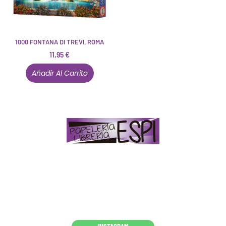
1000 FONTANA DI TREVI, ROMA
11,95
€
Añadir Al Carrito
Papelería – Librería ubicada en Jaén
. La mayoría de
nuestros clientes dicen que somos muy «apañaos»
(Agradables).
PD. Lo dejamos dicho por si te sirve como referencia
y decides confiar en nosotros. Todo sea ayudarte.
Conócenos en persona