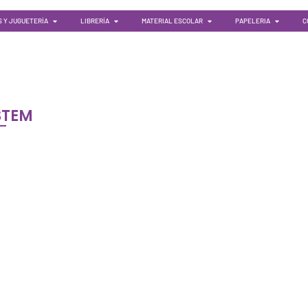
 Y JUGUETERÍA
LIBRERÍA
MATERIAL ESCOLAR
PAPELERIA
C
STEM