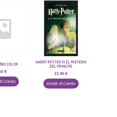
HARRY POTTER VI EL MISTERIO
MBO COLOR
DEL PRINCIPE
50
€
22,95
€
Al Carrito
Añadir Al Carrito
Están aquí porque tienen que estar