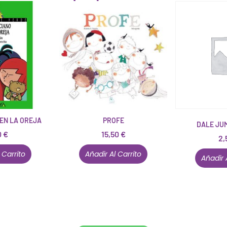
EN LA OREJA
PROFE
DALE JU
0
€
15,50
€
2,
 Carrito
Añadir Al Carrito
Añadir 
Conócenos en persona