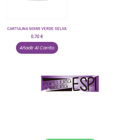
CARTULINA 50X65 VERDE SELVA
0,70
€
Añadir Al Carrito
Papelería – Librería ubicada en Jaén
. La mayoría de
nuestros clientes dicen que somos muy «apañaos»
(Agradables).
PD. Lo dejamos dicho por si te sirve como referencia
y decides confiar en nosotros. Todo sea ayudarte.
Conócenos en persona