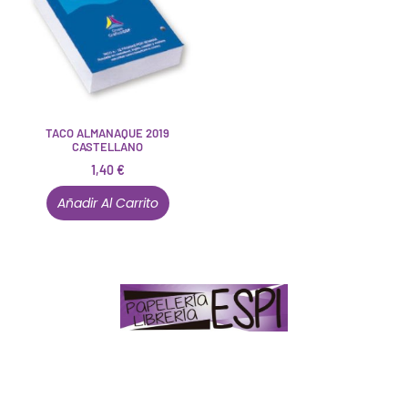
TACO ALMANAQUE 2019
CASTELLANO
1,40
€
Añadir Al Carrito
Papelería – Librería ubicada en Jaén
. La mayoría de
nuestros clientes dicen que somos muy «apañaos»
(Agradables).
PD. Lo dejamos dicho por si te sirve como referencia
y decides confiar en nosotros. Todo sea ayudarte.