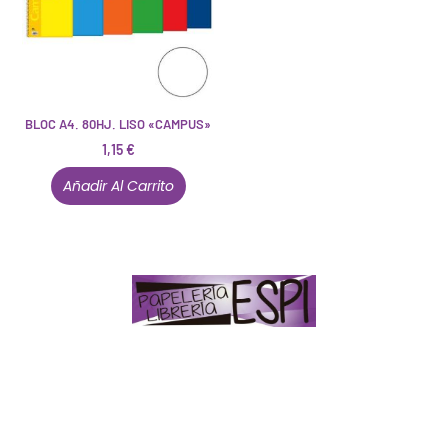
BLOC A4. 80HJ. LISO «CAMPUS»
1,15
€
Añadir Al Carrito
Papelería – Librería ubicada en Jaén
. La mayoría de
nuestros clientes dicen que somos muy «apañaos»
(Agradables).
PD. Lo dejamos dicho por si te sirve como referencia
y decides confiar en nosotros. Todo sea ayudarte.