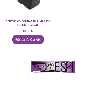
CARTUCHO COMPATIBLE HP 22XL
COLOR C5352AE
19,40
€
Añadir Al Carrito
Papelería – Librería ubicada en Jaén
. La mayoría de
nuestros clientes dicen que somos muy «apañaos»
(Agradables).
PD. Lo dejamos dicho por si te sirve como referencia
y decides confiar en nosotros. Todo sea ayudarte.
Conócenos en persona