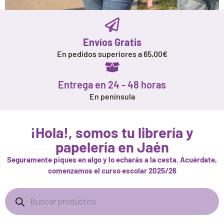
¡VUELTA AL COLE!
Envíos Gratis
En pedidos superiores a 65,00€
Completa la mochila con tus materiales
favoritos.
Entrega en 24 - 48 horas
En península
¡Hola!, somos tu librería y
papelería en Jaén
Seguramente piques en algo y lo echarás a la cesta. Acuérdate,
comenzamos el curso escolar 2025/26