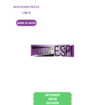
INVITACION FIESTA
1,00
€
Añadir al carrito
Papelería – Librería ubicada en Jaén
. La mayoría de
nuestros clientes dicen que somos muy «apañaos»
(Agradables).
PD. Lo dejamos dicho por si te sirve como referencia
y decides confiar en nosotros. Todo sea ayudarte.
Conócenos en persona
INSTAGRAM
TIKTOK
FACEBOOK